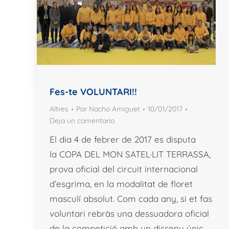
Fes-te VOLUNTARI!!
Altres
Por
Nacho Amiguet
10/01/2017
Deja un comentario
El dia 4 de febrer de 2017 es disputa
la COPA DEL MON SATEL·LIT TERRASSA,
prova oficial del circuit internacional
d’esgrima, en la modalitat de floret
masculí absolut. Com cada any, si et fas
voluntari rebràs una dessuadora oficial
de la competició amb un disseny únic