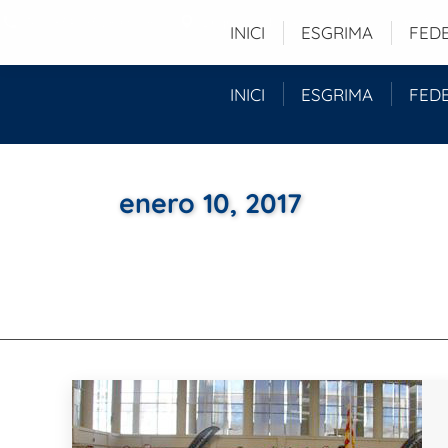
Tel. (+34) 93 280 51 96
Duquessa d'Orleans, 29 baixos - 08034 -
INICI
ESGRIMA
FED
INICI
ESGRIMA
FED
enero 10, 2017