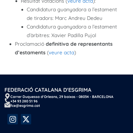
Resultat votacions (
veure acta
):
Candidatura guanyadora a l’estament
de tiradors: Marc Andreu Dedeu
Candidatura guanyadora a l’estament
d’àrbitres: Xavier Padilla Pujol
Proclamació
definitiva de representants
d’estaments
(
veure acta
)
FEDERACIÓ CATALANA D'ESGRIMA
Carrer Duquessa d'Orleans, 29 baixos - 08034 - BARCELONA
+34 93 280 51 96
fce@esgrima.cat