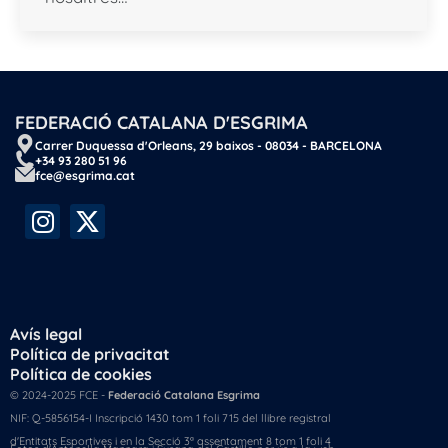
FEDERACIÓ CATALANA D'ESGRIMA
Carrer Duquessa d'Orleans, 29 baixos - 08034 - BARCELONA
+34 93 280 51 96
fce@esgrima.cat
Avís legal
Política de privacitat
Política de cookies
© 2024-2025 FCE -
Federació Catalana Esgrima
NIF: Q-5856154-I Inscripció 1430 tom 1 foli 715 del llibre registral
d'Entitats Esportives i en la Secció 3ª assentament 8 tom 1 foli 4