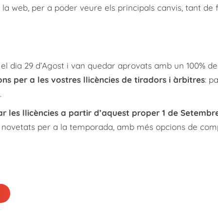
 la web, per a poder veure els principals canvis, tant d
l dia 29 d’Agost i van quedar aprovats amb un 100% dels
ns per a les vostres llicències de tiradors i àrbitres
: p
.
 les llicències a partir d’aquest proper 1 de Setembr
vetats per a la temporada, amb més opcions de compet