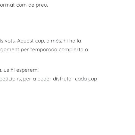
e format com de preu.
 vots. Aquest cop, a més, hi ha la
agament per temporada complerta o
e
, us hi esperem!
icions, per a poder disfrutar cada cop