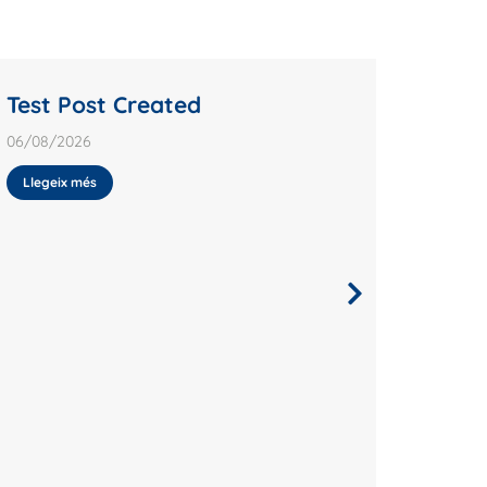
Test Post Created
Test 
06/08/2026
06/08/2
Llegeix més
Llegei