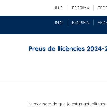
Tel. (+34) 93 280 51 96
Duquessa d'Orleans, 29 baixos - 08034 -
INICI
ESGRIMA
FED
INICI
ESGRIMA
FED
Preus de llicències 2024-
Us informem de que ja estan actualitzats 