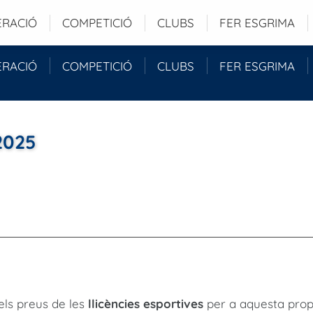
 Barcelona (ESP)
ERACIÓ
COMPETICIÓ
CLUBS
FER ESGRIMA
ERACIÓ
COMPETICIÓ
CLUBS
FER ESGRIMA
2025
els preus de les
llicències esportives
per a aquesta pro