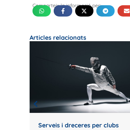
Comparteix la informació per:
Articles relacionats
n:
ənizi
Serveis i dreceres per clubs