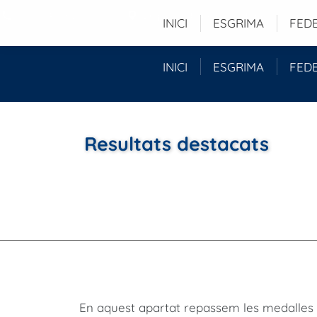
Tel. (+34) 93 280 51 96
Duquessa d'Orleans, 29 baixos - 08034 -
INICI
ESGRIMA
FED
INICI
ESGRIMA
FED
Resultats destacats
En aquest apartat repassem les medalles es