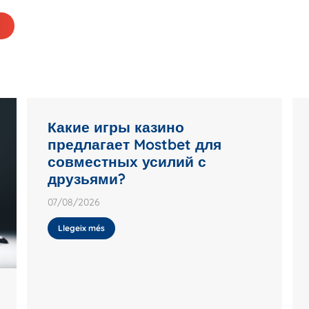
Какие игры казино
предлагает Mostbet для
совместных усилий с
друзьями?
07/08/2026
Llegeix més