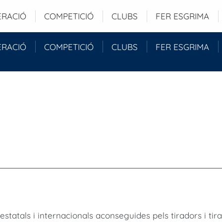
 Barcelona (ESP)
ERACIÓ
COMPETICIÓ
CLUBS
FER ESGRIMA
ERACIÓ
COMPETICIÓ
CLUBS
FER ESGRIMA
tatals i internacionals aconseguides pels tiradors i tir