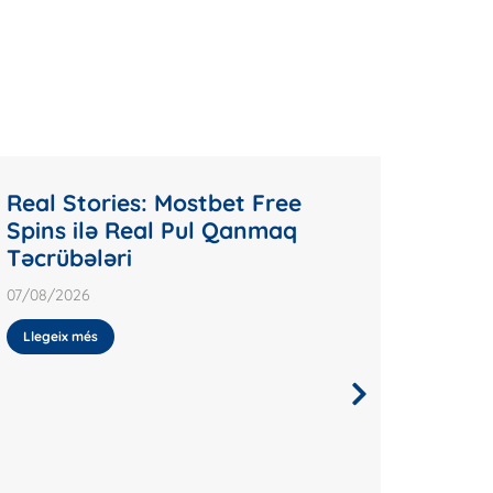
Real Stories: Mostbet Free
Unco
Spins ilə Real Pul Qanmaq
Onlin
Təcrübələri
07/08/2
07/08/2026
Llegei
Llegeix més