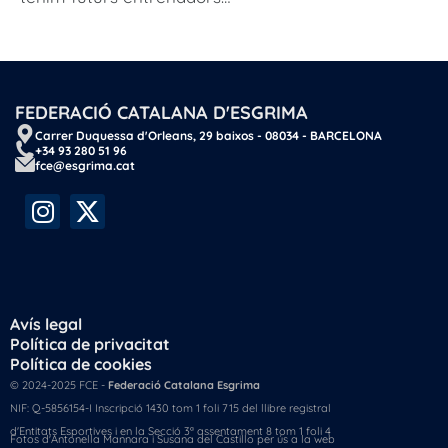
FEDERACIÓ CATALANA D'ESGRIMA
Carrer Duquessa d'Orleans, 29 baixos - 08034 - BARCELONA
+34 93 280 51 96
fce@esgrima.cat
Avís legal
Política de privacitat
Política de cookies
© 2024-2025 FCE -
Federació Catalana Esgrima
NIF: Q-5856154-I Inscripció 1430 tom 1 foli 715 del llibre registral
d'Entitats Esportives i en la Secció 3ª assentament 8 tom 1 foli 4
Fotos d'Antonella Mannara i Susana del Castillo per ús a la web