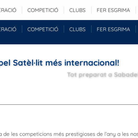
 Barcelona (ESP)
ERACIÓ
COMPETICIÓ
CLUBS
FER ESGRIMA
ERACIÓ
COMPETICIÓ
CLUBS
FER ESGRIMA
el Satèl·lit més internacional!
Tot preparat a Sabadell
 de les competicions més prestigioses de l’any a les nos