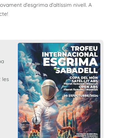
novament d’esgrima d’altíssim nivell. A
cte!
pa
 les