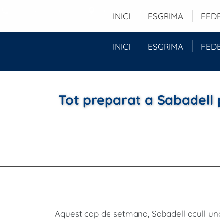
Tel. (+34) 93 280 51 96
Duquessa d'Orleans, 29 baixos - 08034 -
INICI
ESGRIMA
FED
INICI
ESGRIMA
FED
Tot preparat a Sabadell p
Aquest cap de setmana, Sabadell acull una