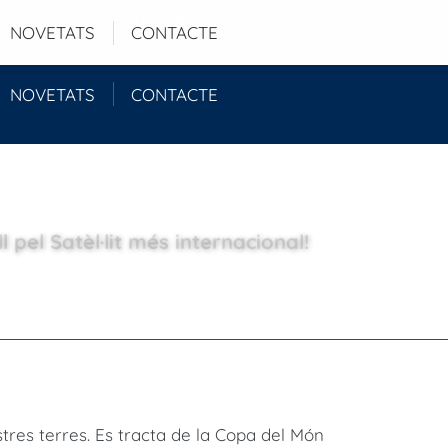
Login
NOVETATS
CONTACTE
NOVETATS
CONTACTE
 pel Satèl·lit més internacional!
tres terres. Es tracta de la Copa del Món