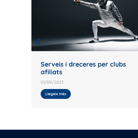
gheid
s
Serveis i dreceres per clubs
afiliats
01/09/2023
Llegeix més