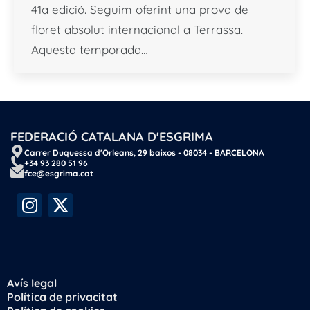
41a edició. Seguim oferint una prova de
floret absolut internacional a Terrassa.
Aquesta temporada…
FEDERACIÓ CATALANA D'ESGRIMA
Carrer Duquessa d'Orleans, 29 baixos - 08034 - BARCELONA
+34 93 280 51 96
fce@esgrima.cat
Avís legal
Política de privacitat