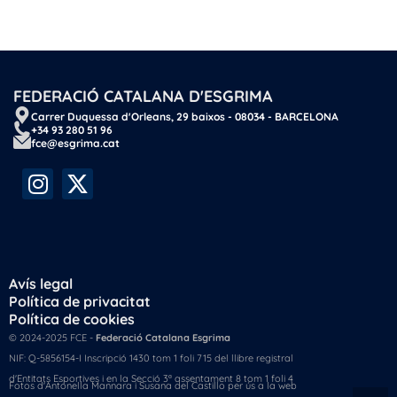
FEDERACIÓ CATALANA D'ESGRIMA
Carrer Duquessa d'Orleans, 29 baixos - 08034 - BARCELONA
+34 93 280 51 96
fce@esgrima.cat
Avís legal
Política de privacitat
Política de cookies
© 2024-2025 FCE -
Federació Catalana Esgrima
NIF: Q-5856154-I Inscripció 1430 tom 1 foli 715 del llibre registral
d'Entitats Esportives i en la Secció 3ª assentament 8 tom 1 foli 4
Fotos d'Antonella Mannara i Susana del Castillo per ús a la web