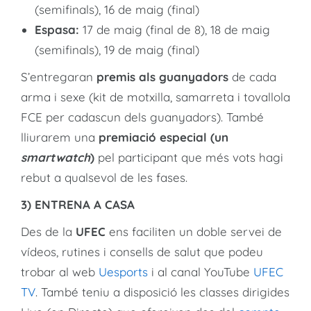
(semifinals), 16 de maig (final)
Espasa:
17 de maig (final de 8), 18 de maig
(semifinals), 19 de maig (final)
S’entregaran
premis
als guanyadors
de cada
arma i sexe (kit de motxilla, samarreta i tovallola
FCE per cadascun dels guanyadors). També
lliurarem una
premiació especial (un
smartwatch
)
pel participant que més vots hagi
rebut a qualsevol de les fases.
3) ENTRENA A CASA
Des de la
UFEC
ens faciliten un doble servei de
vídeos, rutines i consells de salut que podeu
trobar al web
Uesports
i al canal YouTube
UFEC
TV
. També teniu a disposició les classes dirigides