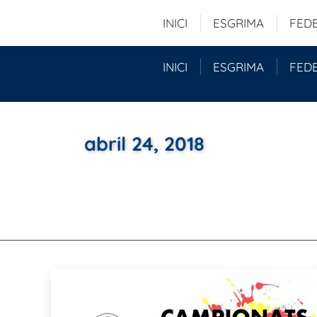
Tel. (+34) 93 280 51 96
Duquessa d'Orleans, 29 baixos - 08034 -
INICI
ESGRIMA
FED
INICI
ESGRIMA
FED
abril 24, 2018