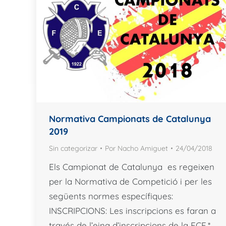
Normativa Campionats de Catalunya
2019
Sin categorizar
Por
Nacho Amiguet
24/04/2018
Els Campionat de Catalunya es regeixen
per la Normativa de Competició i per les
següents normes específiques:
INSCRIPCIONS: Les inscripcions es faran a
través de l’eina d’inscripcions de la FCE.*