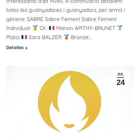
interessants d’alt nivell. A continuació detallem
totes les guanyadores i guanyadors, per arma i
gènere: SABRE Sabre Femení Sabre Femení
Individual:
Or:
Manon APITHY-BRUNET
Plata:
Sara BALZER
Bronze:…
Detalles
JUL
24