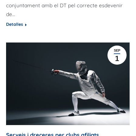
conjuntament amb el DT pel correcte esdevenir
de…
Detalles
SEP
1
Serveis i dreceres per clubs afiliats