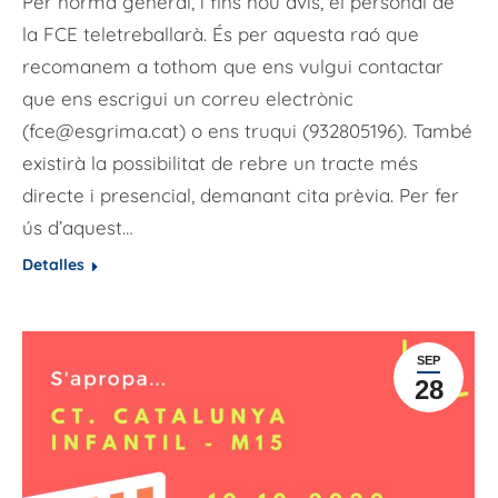
Per norma general, i fins nou avís, el personal de
la FCE teletreballarà. És per aquesta raó que
recomanem a tothom que ens vulgui contactar
que ens escrigui un correu electrònic
(fce@esgrima.cat) o ens truqui (932805196). També
existirà la possibilitat de rebre un tracte més
directe i presencial, demanant cita prèvia. Per fer
ús d’aquest…
Detalles
SEP
28