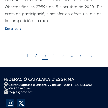
Obertes fins les 23:59h del 5 d’octubre de 2020. Els
drets de participació, a satisfer en efectiu el dia de
la competició a la taula…
Detalles
←
1
2
3
4
5
…
8
→
FEDERACIÓ CATALANA D'ESGRIMA
Carrer Duquessa d'Orleans, 29 baixos - 08034 - BARCELONA
+34 93 280 51 96
fce@esgrima.cat