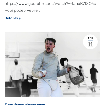
https://www.youtube.com/watch?v=iJauK7fSO3o
Aquí podeu veure…
Detalles
ABR
11
Resultats destacats